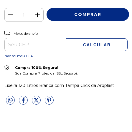
ALTERAR CEP
Entregas para o CEP:
Meios de envio
CALCULAR
Não sei meu CEP
Compra 100% Segura!
Sua Compra Protegida (SSL Seguro).
Lixeira 120 Litros Branca com Tampa Click da Arqplast