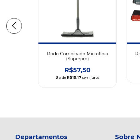
ça (Mop
Rodo Combinado Microfibra
Ro
(Superpro)
0
R$57,50
m juros
3
x de
R$19,17
sem juros
Departamentos
Sobre 