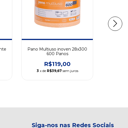
nte
Pano Multiuso inoven 28x300
Mop com
600 Panos
R$119,00
R
3
x de
R$39,67
sem juros
3
x de
Siga-nos nas Redes Sociais