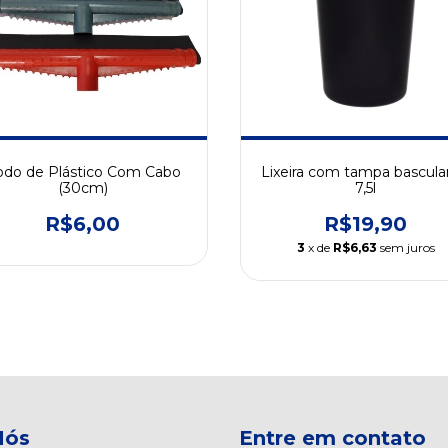
do de Plástico Com Cabo
Lixeira com tampa bascula
(30cm)
7,5l
R$6,00
R$19,90
3
x de
R$6,63
sem juros
Nós
Entre em contato