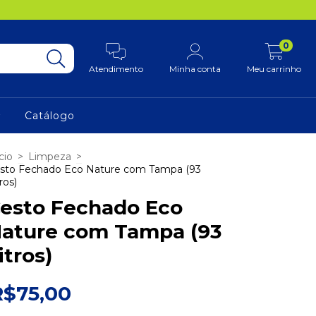
0
Atendimento
Minha conta
Meu carrinho
Catálogo
cio
>
Limpeza
>
sto Fechado Eco Nature com Tampa (93
ros)
esto Fechado Eco
ature com Tampa (93
itros)
R$75,00