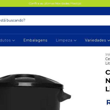
Confira as últimas Novidades Plastijá!
dutos
Embalagens
Limpeza
Variedades
Iní
Ce
Lit
C
N
L