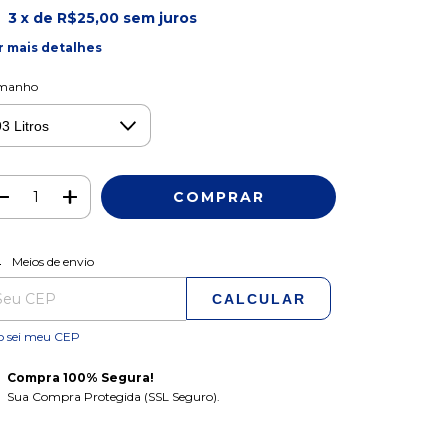
3
x de
R$25,00
sem juros
r mais detalhes
manho
ALTERAR CEP
regas para o CEP:
Meios de envio
CALCULAR
o sei meu CEP
Compra 100% Segura!
Sua Compra Protegida (SSL Seguro).