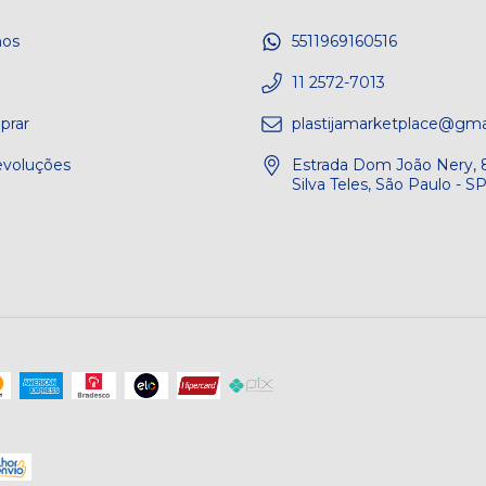
os
5511969160516
e
11 2572-7013
rar
plastijamarketplace@gma
evoluções
Estrada Dom João Nery, 8
Silva Teles, São Paulo - 