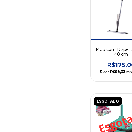
Mop com Dispens
40 cm
R$175,0
3
x de
R$58,33
sem
ESGOTADO