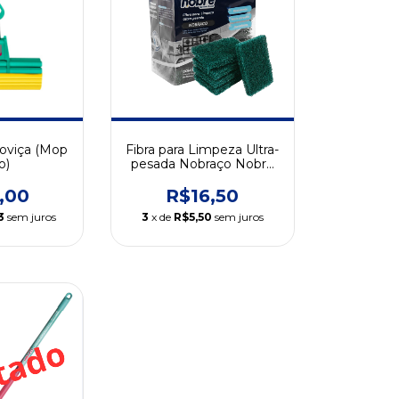
oviça (Mop
Fibra para Limpeza Ultra-
o)
pesada Nobraço Nobre
(05 Unidades)
,00
R$16,50
3
sem juros
3
x de
R$5,50
sem juros