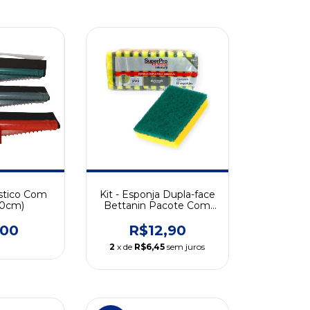
stico Com
Kit - Esponja Dupla-face
30cm)
Bettanin Pacote Com
10 Unidades R$ 10,90
,00
R$12,90
2
x de
R$6,45
sem juros