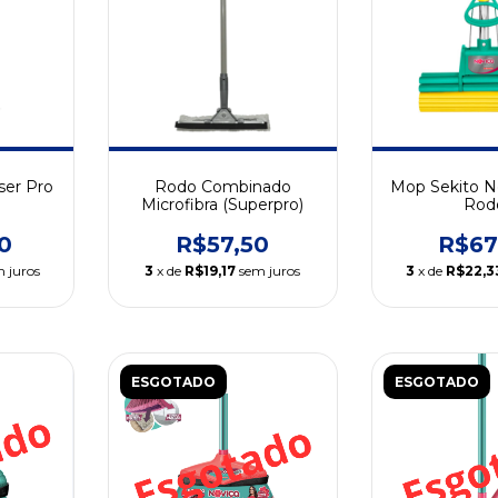
er Pro
Rodo Combinado
Mop Sekito N
Microfibra (Superpro)
Rod
0
R$57,50
R$67
 juros
3
x de
R$19,17
sem juros
3
x de
R$22,3
ESGOTADO
ESGOTADO