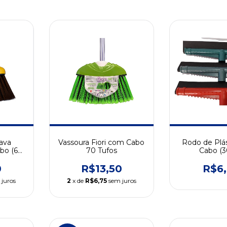
ava
Vassoura Fiori com Cabo
Rodo de Plá
bo (66
70 Tufos
Cabo (
0
R$13,50
R$6
 juros
2
x de
R$6,75
sem juros