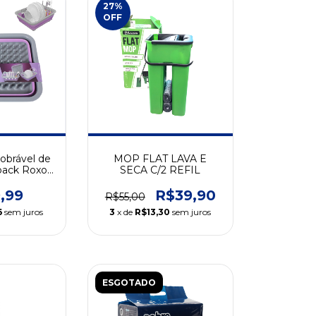
27
%
OFF
obrável de
MOP FLAT LAVA E
ack Roxo
SECA C/2 REFIL
Home)
,99
R$39,90
R$55,00
6
sem juros
3
x de
R$13,30
sem juros
ESGOTADO