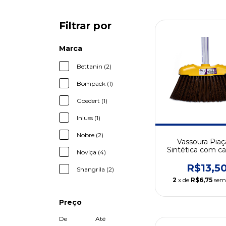
Filtrar por
Marca
Bettanin (2)
Bompack (1)
Goedert (1)
Inluss (1)
Nobre (2)
Vassoura Piaç
Sintética com ca
Noviça (4)
Tufos)
R$13,5
Shangrila (2)
2
x de
R$6,75
sem
Preço
De
Até