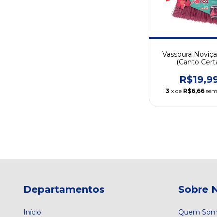
Vassoura Noviça
(Canto Cert
R$19,9
3
x de
R$6,66
sem
Departamentos
Sobre 
Início
Quem Som