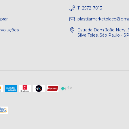
e
11 2572-7013
rar
plastijamarketplace@gma
evoluções
Estrada Dom João Nery, 8
Silva Teles, São Paulo - 