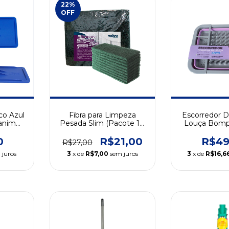
22
%
OFF
co Azul
Fibra para Limpeza
Escorredor D
tanim
Pesada Slim (Pacote 10
Louça Bomp
Unidades)
(Linha 
0
R$21,00
R$49
R$27,00
 juros
3
x de
R$7,00
sem juros
3
x de
R$16,6