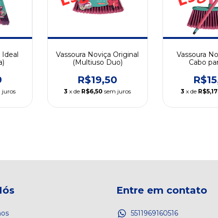
 Ideal
Vassoura Noviça Original
Vassoura N
a)
(Multiuso Duo)
Cabo pa
9
R$19,50
R$15
 juros
3
x de
R$6,50
sem juros
3
x de
R$5,17
Nós
Entre em contato
os
5511969160516