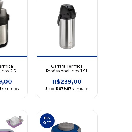
Térmica
Garrafa Térmica
 Inox 2.5L
Profissional Inox 1.9L
9,00
R$239,00
3
sem juros
3
x de
R$79,67
sem juros
8
%
OFF