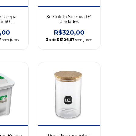
om tampa
Kit Coleta Seletiva 04
te 60 L
Unidades
,00
R$320,00
7
sem juros
3
x de
R$106,67
sem juros
tros Branca
Porta Mantimento -