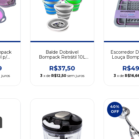
mpack
Balde Dobrável
Escorredor D
l p/
Bompack Retrátil 10L
Louça Bomp
(Várias Cores)
(Linha 
9
R$37,50
R$49
 juros
3
x de
R$12,50
sem juros
3
x de
R$16,6
40
%
OFF