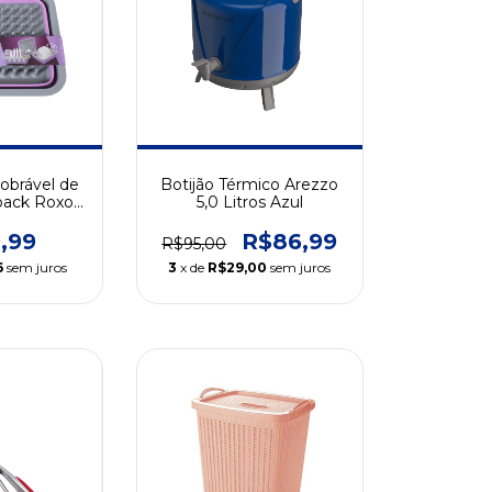
obrável de
Botijão Térmico Arezzo
ack Roxo
5,0 Litros Azul
Home)
,99
R$86,99
R$95,00
6
sem juros
3
x de
R$29,00
sem juros