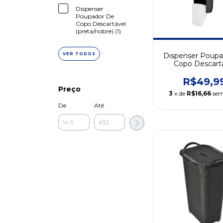
Dispenser
Poupador De
Copo Descartável
(preta/nobre) (1)
VER TODOS
Dispenser Poupa
Copo Descart
R$49,9
Preço
3
x de
R$16,66
sem
De
Até