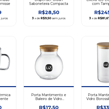
emisse
Saboneteira Compacta
com Tamp
9
R$28,50
R$24
 juros
3
x de
R$9,50
sem juros
3
x de
R$81,6
érmica
Porta Mantimento e
Porta Mant
rente
Baleiro de Vidro
Vidro Borossi
Transparente
Ml Trans
0
R$17,50
R$33