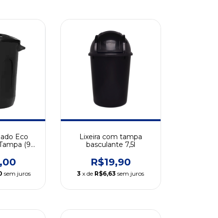
hado Eco
Lixeira com tampa
Tampa (93
basculante 7,5l
s)
,00
R$19,90
0
sem juros
3
x de
R$6,63
sem juros