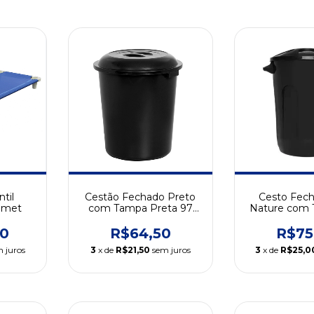
til
Cestão Fechado Preto
Cesto Fec
rimet
com Tampa Preta 97
Nature com 
Litros
Litro
00
R$64,50
R$75
 juros
3
x de
R$21,50
sem juros
3
x de
R$25,0