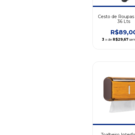
Cesto de Roupas
36 Lts
R$89,0
3
x de
R$29,67
sem
Toalheiro Interf