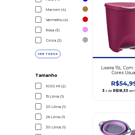
Marrom (4)
Vermelho (4)
Rosa (3)
Cinza (2)
VER TODOS
Lixeira 15L Com
Cores Usua
Tamanho
R$54,9
1000 Ml (2)
3
x de
R$18,33
sem
15 Litros (1)
20 Litros (1)
26 Litros (1)
30 Litros (1)