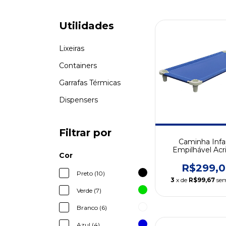
Utilidades
Lixeiras
Containers
Garrafas Térmicas
Dispensers
Filtrar por
Caminha Infan
Empilhável Ac
Cor
R$299,
Preto (10)
3
x de
R$99,67
sem
Verde (7)
Branco (6)
Azul (4)