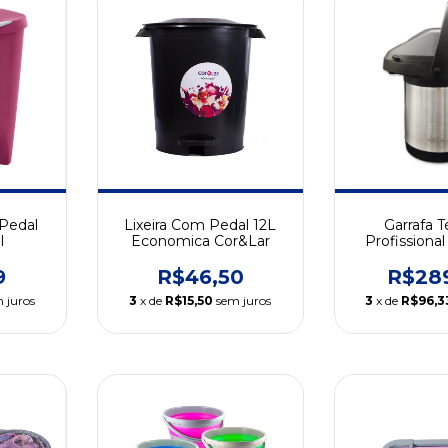
 Pedal
Lixeira Com Pedal 12L
Garrafa 
l
Economica Cor&Lar
Profissional
9
R$46,50
R$28
 juros
3
x de
R$15,50
sem juros
3
x de
R$96,3