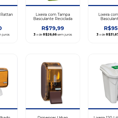
 Rattan
Lixeira com Tampa
Lixeira c
Basculante Reciclada
Basculan
0
R$79,99
R$95
 juros
3
x de
R$26,66
sem juros
3
x de
R$31,6
olhado
Dispenser Urban
Lixeira 120 Li