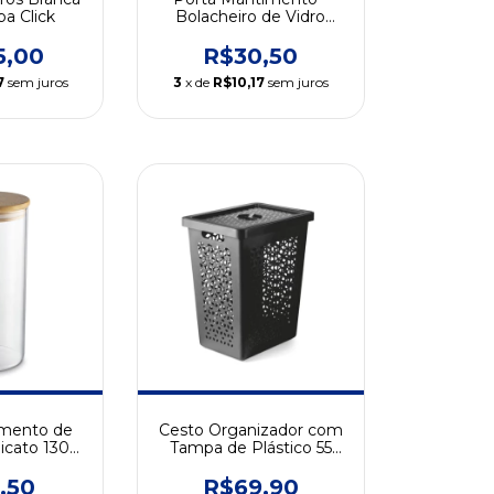
a Click
Bolacheiro de Vidro
Transparente
5,00
R$30,50
7
sem juros
3
x de
R$10,17
sem juros
imento de
Cesto Organizador com
licato 1300
Tampa de Plástico 55
parente
Litros
,50
R$69,90