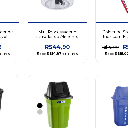
dor de
Mini Processador e
Colher de S
ável
Triturador de Alimentos
Inox com Ej
500 ml com 3 Lâminas
Weck
9
R$44,90
R
R$75,00
 juros
3
x de
R$14,97
sem juros
3
x de
R$15,0