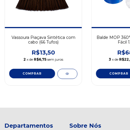
Vassoura Piaçava Sintética com
Balde MOP 360°
cabo (66 Tufos)
Fácil 
R$13,50
R$6
2
x de
R$6,75
sem juros
3
x de
R$22
Departamentos
Sobre Nós