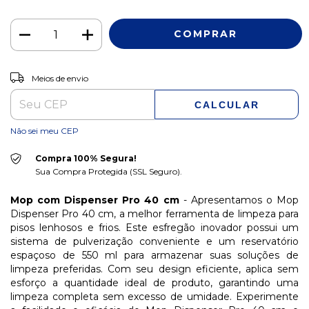
ALTERAR CEP
Entregas para o CEP:
Meios de envio
CALCULAR
Não sei meu CEP
Compra 100% Segura!
Sua Compra Protegida (SSL Seguro).
Mop com Dispenser Pro 40 cm
- Apresentamos o Mop
Dispenser Pro 40 cm, a melhor ferramenta de limpeza para
pisos lenhosos e frios. Este esfregão inovador possui um
sistema de pulverização conveniente e um reservatório
espaçoso de 550 ml para armazenar suas soluções de
limpeza preferidas. Com seu design eficiente, aplica sem
esforço a quantidade ideal de produto, garantindo uma
limpeza completa sem excesso de umidade. Experimente