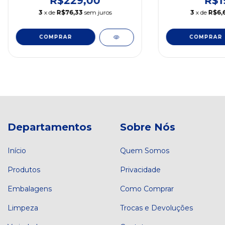
R$229,00
R$1
3
x de
R$76,33
sem juros
3
x de
R$6,
Departamentos
Sobre Nós
Início
Quem Somos
Produtos
Privacidade
Embalagens
Como Comprar
Limpeza
Trocas e Devoluções