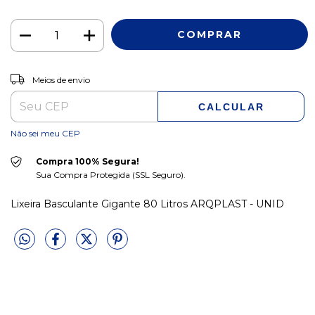
ALTERAR CEP
Entregas para o CEP:
Meios de envio
CALCULAR
Não sei meu CEP
Compra 100% Segura!
Sua Compra Protegida (SSL Seguro).
Lixeira Basculante Gigante 80 Litros ARQPLAST - UNID